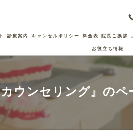
ト
診療案内
キャンセルポリシー
料金表
院長ご挨拶
お役立ち情報
歯髄保存療法
精密根管治療
セレック治療
#カウンセリング』のペ
審美修復治療
インプラント
ホワイトニング