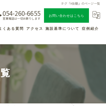
タグ『#抜髄』のページ一覧
054-260-6655
お問い合わせはこちら
営業電話は一切お断りします
よくある質問
アクセス
施設基準について
症例紹介
一覧