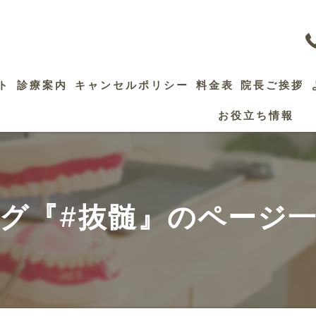
ト
診療案内
キャンセルポリシー
料金表
院長ご挨拶
お役立ち情報
歯髄保存療法
精密根管治療
セレック治療
グ『#抜髄』のページ
審美修復治療
インプラント
ホワイトニング