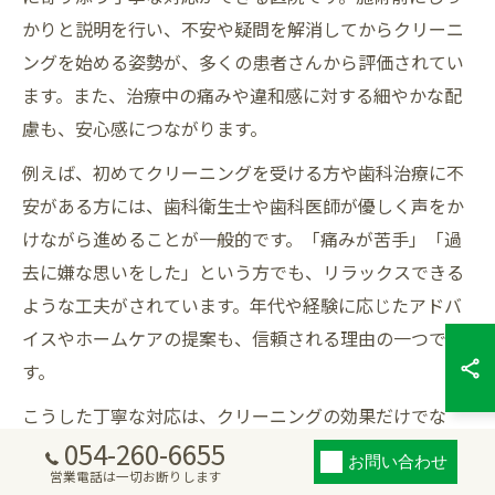
かりと説明を行い、不安や疑問を解消してからクリーニ
ングを始める姿勢が、多くの患者さんから評価されてい
ます。また、治療中の痛みや違和感に対する細やかな配
慮も、安心感につながります。
例えば、初めてクリーニングを受ける方や歯科治療に不
安がある方には、歯科衛生士や歯科医師が優しく声をか
けながら進めることが一般的です。「痛みが苦手」「過
去に嫌な思いをした」という方でも、リラックスできる
ような工夫がされています。年代や経験に応じたアドバ
イスやホームケアの提案も、信頼される理由の一つで
す。
こうした丁寧な対応は、クリーニングの効果だけでな
054-260-6655
く、長期的な口腔の健康維持にもつながります。患者さ
お問い合わせ
営業電話は一切お断りします
んからは「説明が分かりやすく、安心して通える」「家