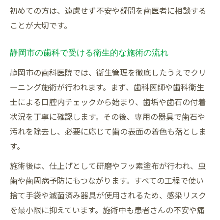
口コミ重視で選ぶ静岡市歯科のメリット
初めての方は、遠慮せず不安や疑問を歯医者に相談する
歯科クリーニング予約前のチェック項目
ことが大切です。
爽やか息を目指す歯科ケアの新常識
歯科クリーニングが息に与える爽快効果
静岡市の歯科で受ける衛生的な施術の流れ
静岡市歯科で実感する口臭ケアの最前線
静岡市の歯科医院では、衛生管理を徹底したうえでクリ
歯科医院が推奨する毎日のホームケア方法
ーニング施術が行われます。まず、歯科医師や歯科衛生
士による口腔内チェックから始まり、歯垢や歯石の付着
歯科クリーニングと舌ケアの重要性解説
状況を丁寧に確認します。その後、専用の器具で歯石や
爽やかさを保つための定期的な歯科受診
汚れを除去し、必要に応じて歯の表面の着色も落としま
評判が良い静岡市歯科の特徴とは
す。
歯科クリーニングで評価される医院の共通
施術後は、仕上げとして研磨やフッ素塗布が行われ、虫
点
歯や歯周病予防にもつながります。すべての工程で使い
静岡市歯科の口コミで重視すべきポイント
捨て手袋や滅菌済み器具が使用されるため、感染リスク
患者さん思いの丁寧な歯科対応が人気の理
を最小限に抑えています。施術中も患者さんの不安や痛
由