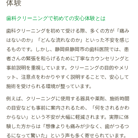
体験
歯科クリーニングとホワイトニングの違い
歯科クリーニングで初めての安心体験とは
静岡市歯科で叶える自然な白さの秘訣
歯科での専用ケアが白さを持続させる理由
歯科クリーニングを初めて受ける際、多くの方が「痛み
歯科衛生士による的確なホワイトニング提
はないのか」「どんな流れなのか」といった不安を感じ
案
るものです。しかし、静岡県静岡市の歯科医院では、患
者さんの緊張を和らげるために丁寧なカウンセリングと
手軽に始める歯科ホワイトニングのポイン
事前説明を重視しています。クリーニングの目的やメリ
ト
ット、注意点をわかりやすく説明することで、安心して
クリーニング希望なら静岡市の歯科選びを
施術を受けられる環境が整っています。
歯科選びで知っておきたいクリーニング基
例えば、クリーニングに使用する器具や薬剤、施術時間
準
の目安なども事前に案内されるため、「何をされるかわ
静岡市の歯科で評判が高い施術を受けるコ
からない」という不安が大幅に軽減されます。実際に体
ツ
験した方からは「想像よりも痛みが少なく、歯がつるつ
クリーニング料金や内容の比較ポイント
るになって驚いた」という声も多く寄せられています。