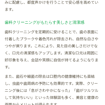
みに配慮し、都度声かけを行うことで安心感を高めてい
静岡市歯科ランキング上位医院の特徴分析
ます。
歯科クリーニングの安心感と信頼性の秘訣
歯科クリーニングの美容と予防効果解説
歯科クリーニングがもたらす美しさと清潔感
歯科クリーニングで期待できる美容効果と
歯科クリーニングを定期的に受けることで、歯の表面に
は
付着したプラークや着色汚れが除去され、自然な白さや
静岡市歯科で受ける予防ケアの具体例
つやが戻ります。これにより、見た目の美しさだけでな
歯科施術がもたらすアンチエイジング効果
く、口元の清潔感もアップします。清潔な口元は周囲に
好印象を与え、会話や笑顔に自信が持てるようになりま
歯の健康と美しさを両立する歯科クリーニ
す。
ング
定期的な歯科受診が虫歯予防に役立つ理由
また、歯石や細菌の除去は口腔内の健康維持にも直結
し、虫歯や歯周病の予防にも効果的です。実際、クリー
ニング後には「息がさわやかになった」「歯がツルツル
して気持ちいい」といった体験談も多く、美容と健康の
両面からメリットが得られます。