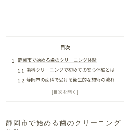
目次
静岡市で始める歯のクリーニング体験
歯科クリーニングで初めての安心体験とは
静岡市の歯科で受ける衛生的な施術の流れ
歯科クリーニングがもたらす美しさと清潔
感
着色や歯石除去に強い静岡市歯科の特徴
口臭予防に役立つ歯科クリーニングの効果
静岡市で始める歯のクリーニング
ホワイトニング効果を高める歯科の秘訣