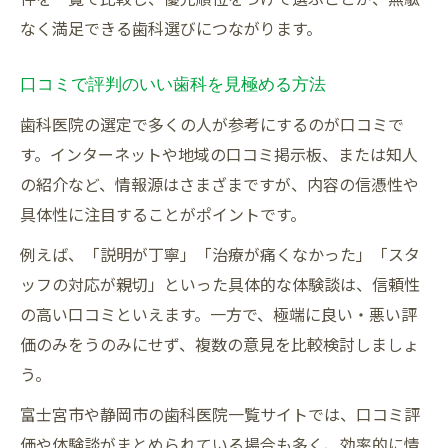
なく満足できる歯科選びにつながります。
歯科医院選びで参考にしたい口コミ項目
口コミを比較して家族に合う歯科を選ぶ
口コミで評判のいい歯科を見極める方法
評判のいい歯科を見極めるコツ
歯科医院の選定で多くの人が参考にするのが口コミで
評判のいい歯科医院の特徴をチェック
す。インターネットや地域の口コミ掲示板、または知人
富士宮市で評判の良い歯医者の選び方
の紹介など、情報源はさまざまですが、内容の信憑性や
ヤブ 歯医者 リストで失敗を防ぐ方法
具体性に注目することがポイントです。
口コミと評判で安心の歯科選びを実現
例えば、「説明が丁寧」「治療が痛くなかった」「スタ
歯科医院選びで見逃せない評判の情報
ッフの対応が親切」といった具体的な体験談は、信頼性
大切な家族のために歯科医院を選ぶ秘訣
の高い口コミといえます。一方で、極端に良い・悪い評
家族みんなが通いやすい歯科を見つける
価のみをうのみにせず、複数の意見を比較検討しましょ
評判や口コミを活かした歯科医院選び
う。
ネット予約や一覧活用で家族の負担減
富士宮市や静岡市の歯科医院一覧サイトでは、口コミ評
ヤブ歯医者リスト回避のチェックポイント
価や体験談がまとめられている場合も多く、効率的に情