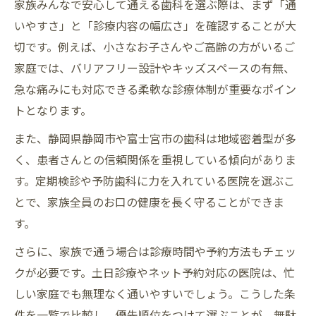
評判のいい歯医者を一覧で見つけるコツ
家族みんなで安心して通える歯科を選ぶ際は、まず「通
いやすさ」と「診療内容の幅広さ」を確認することが大
ネット予約可能な歯科を一覧で探すメリッ
切です。例えば、小さなお子さんやご高齢の方がいるご
ト
家庭では、バリアフリー設計やキッズスペースの有無、
口コミ情報を一覧利用で活かすテクニック
急な痛みにも対応できる柔軟な診療体制が重要なポイン
ネット予約対応の歯科を賢く探す方法
トとなります。
ネット予約できる歯科医院の見つけ方
また、静岡県静岡市や富士宮市の歯科は地域密着型が多
富士宮 歯医者 ネット予約で手間を省く方法
く、患者さんとの信頼関係を重視している傾向がありま
歯科のネット予約活用で家族の負担軽減
す。定期検診や予防歯科に力を入れている医院を選ぶこ
一覧からネット予約対応歯科を選ぶコツ
とで、家族全員のお口の健康を長く守ることができま
口コミも確認できるネット予約の利点
す。
口コミを活用した歯科医院の選び方ポイント
さらに、家族で通う場合は診療時間や予約方法もチェッ
口コミで分かる歯科医院の本当の評判
クが必要です。土日診療やネット予約対応の医院は、忙
富士宮市 評判の いい 歯医者を口コミで探す
しい家庭でも無理なく通いやすいでしょう。こうした条
口コミ情報でヤブ歯医者リストを回避
件を一覧で比較し、優先順位をつけて選ぶことが、無駄