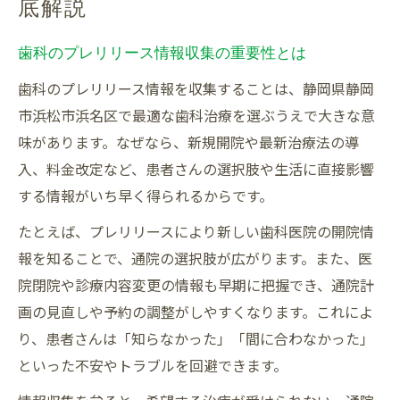
底解説
歯科治療の進化が静岡で広がる背景とは
歯科のプレリリース情報収集の重要性とは
最新の歯科技術で変わる治療スタイル
ブルーラジカル治療の実際と歯周病対策
歯科のプレリリース情報を収集することは、静岡県静岡
静岡の歯科で体験できる審美治療の進歩
市浜松市浜名区で最適な歯科治療を選ぶうえで大きな意
味があります。なぜなら、新規開院や最新治療法の導
検診時のCやバツの意味と早期治療の重要性
入、料金改定など、患者さんの選択肢や生活に直接影響
料金相場を知れば歯科選びも安心
する情報がいち早く得られるからです。
歯科の料金相場を知ることの安心感とは
たとえば、プレリリースにより新しい歯科医院の開院情
ラミネートベニアの費用と選び方のポイン
報を知ることで、通院の選択肢が広がります。また、医
ト
院閉院や診療内容変更の情報も早期に把握でき、通院計
保険適用と自費診療の違いを正しく理解す
画の見直しや予約の調整がしやすくなります。これによ
る
り、患者さんは「知らなかった」「間に合わなかった」
静岡地域の歯科料金動向と比較のコツ
といった不安やトラブルを回避できます。
料金説明の明確な歯科を選ぶべき理由