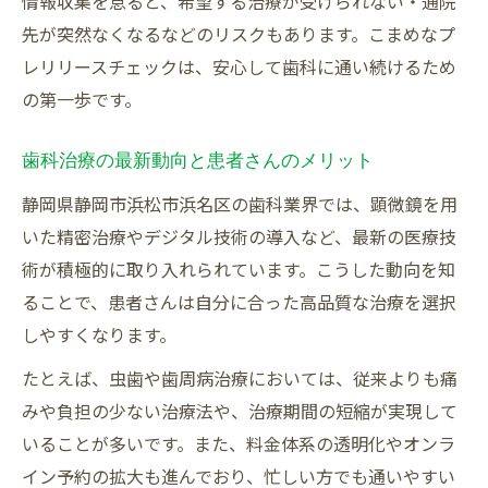
情報収集を怠ると、希望する治療が受けられない・通院
浜松周辺の歯科動向と医院の選び方
先が突然なくなるなどのリスクもあります。こまめなプ
浜松周辺の歯科医院動向を調査する方法
レリリースチェックは、安心して歯科に通い続けるため
閉院情報を把握して転院先を賢く探すコツ
の第一歩です。
地域で信頼できる歯科医院の見極め方
歯科治療の最新動向と患者さんのメリット
歯科医院選びで重視すべきポイントは何か
診療内容や通院しやすさを比較する視点
静岡県静岡市浜松市浜名区の歯科業界では、顕微鏡を用
費用や治療情報をもとに賢く通院するコツ
いた精密治療やデジタル技術の導入など、最新の医療技
術が積極的に取り入れられています。こうした動向を知
歯科の費用や治療内容を事前に調べる重要
ることで、患者さんは自分に合った高品質な治療を選択
性
しやすくなります。
自身の希望に合う歯科医院を探すための工
夫
たとえば、虫歯や歯周病治療においては、従来よりも痛
みや負担の少ない治療法や、治療期間の短縮が実現して
治療費用の見積もりを比較して納得の選択
いることが多いです。また、料金体系の透明化やオンラ
を
イン予約の拡大も進んでおり、忙しい方でも通いやすい
歯科検診の結果から治療計画を立てる方法