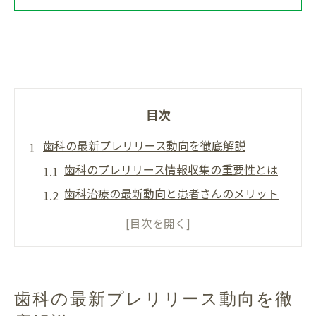
目次
歯科の最新プレリリース動向を徹底解説
歯科のプレリリース情報収集の重要性とは
歯科治療の最新動向と患者さんのメリット
プレリリースが地域歯科に与える影響を解
説
歯科医院の開院や閉院情報を見極める方法
歯科業界で注目される新技術の傾向に注目
歯科の最新プレリリース動向を徹
静岡周辺で進む歯科治療の進化とは