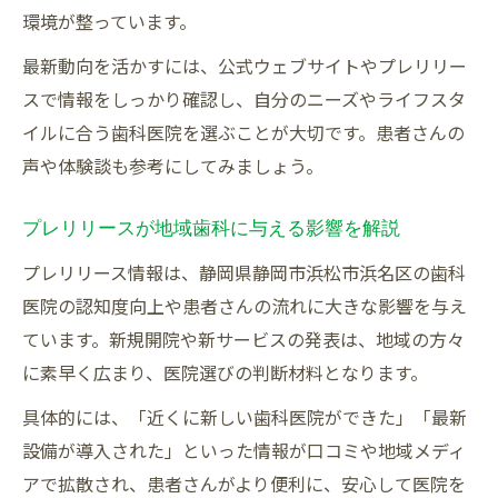
環境が整っています。
歯周病治療や審美治療の選び方を解説
最新動向を活かすには、公式ウェブサイトやプレリリー
プレリリースから紐解く地域歯科の未来
スで情報をしっかり確認し、自分のニーズやライフスタ
プレリリースで分かる歯科医療の将来像
イルに合う歯科医院を選ぶことが大切です。患者さんの
地域の歯科環境変化と患者さんへの影響
声や体験談も参考にしてみましょう。
新しい歯科治療法がもたらす利点を探る
医院の開閉院動向から考える今後の選択肢
プレリリースが地域歯科に与える影響を解説
歯科業界の進化に対応するための心得
プレリリース情報は、静岡県静岡市浜松市浜名区の歯科
医院の認知度向上や患者さんの流れに大きな影響を与え
ています。新規開院や新サービスの発表は、地域の方々
に素早く広まり、医院選びの判断材料となります。
具体的には、「近くに新しい歯科医院ができた」「最新
設備が導入された」といった情報が口コミや地域メディ
アで拡散され、患者さんがより便利に、安心して医院を