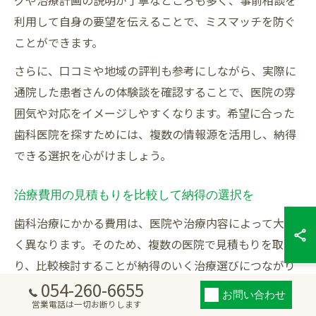
グや治療計画の説明が丁寧なところも多く、事前相談を
利用して自身の要望を伝えることで、ミスマッチを防ぐ
ことができます。
さらに、口コミや地域の評判も参考にしながら、実際に
通院した患者さんの体験談を確認することで、医院の雰
囲気や対応をイメージしやすくなります。希望に合った
歯科医院を探すためには、複数の情報源を活用し、納得
できる選択を心がけましょう。
治療費用の見積もりを比較して納得の選択を
歯科治療にかかる費用は、医院や治療内容によって大き
く異なります。そのため、複数の医院で見積もりを取
り、比較検討することが納得のいく治療選びにつながり
054-260-6655
ます。静岡県静岡市浜松市浜名区でも、治療前に費用の
お問い合わせ
営業電話は一切お断りします
明細や内訳を提示してくれる医院が増えてきており、患