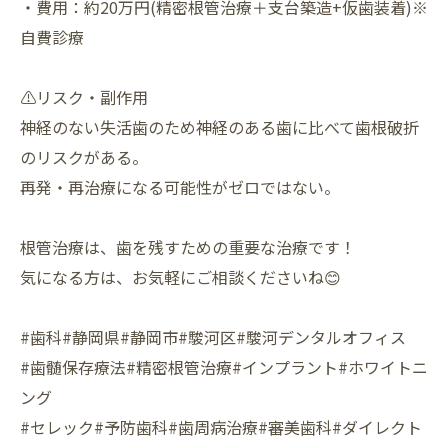
・費用：約20万円(精密根管治療＋支台築造+仮歯装着)※
自費診療
⚠リスク・副作用
神経のない失活歯のため神経のある歯に比べて歯根破折
のリスクがある。
再発・再治療になる可能性がゼロではない。
根管治療は、歯を残すための重要な治療です！
気になる方は、お気軽にご相談くださいね😊
#歯科#静岡県#静岡市#駿河区#駿河デンタルオフィス
#歯髄保存療法#精密根管治療#インプラント#ホワイトニ
ング
#セレック#予防歯科#歯周病治療#審美歯科#ダイレクト