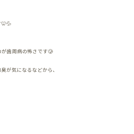
💦
が歯周病の怖さです🥲
口臭が気になるなどから、