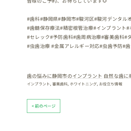
皆様のご予約、お待ちしています🌻
#歯科#静岡県#静岡市#駿河区#駿河デンタル
#歯髄保存療法#精密根管治療#インプラント
#セレック#予防歯科#歯周病治療#審美歯科#
#虫歯治療 #金属アレルギー対応#虫歯予防#
歯の悩みに静岡市のインプラント
自然な歯に
インプラント
審美歯科
ホワイトニング
お役立ち情報
< 前のページ