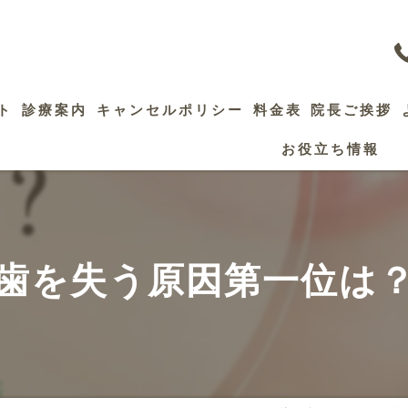
ト
診療案内
キャンセルポリシー
料金表
院長ご挨拶
お役立ち情報
歯髄保存療法
精密根管治療
セレック治療
歯を失う原因第一位は
審美修復治療
インプラント
ホワイトニング