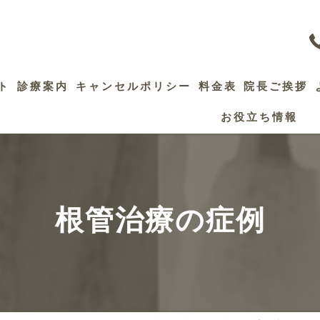
ト
診療案内
キャンセルポリシー
料金表
院長ご挨拶
お役立ち情報
歯髄保存療法
精密根管治療
セレック治療
根管治療の症例
審美修復治療
インプラント
ホワイトニング