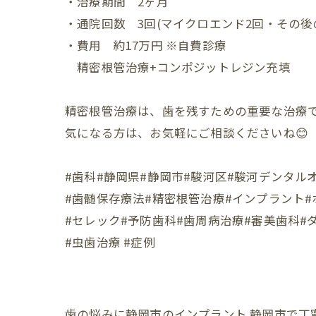
・治療期間 2ヶ月
・通院回数 3回(マイクロエンド2回・その後
・費用 約17万円 ※自費診療
精密根管治療+コンポジットレジン充填
精密根管治療は、歯を残すための重要な治療
気になる方は、お気軽にご相談くださいね😊
#歯科#静岡県#静岡市#駿河区#駿河デンタル
#歯髄保存療法#精密根管治療#インプラント
#セレック#予防歯科#歯周病治療#審美歯科#
#虫歯治療 #症例
歯の悩みに静岡市のインプラント
静岡市で丁