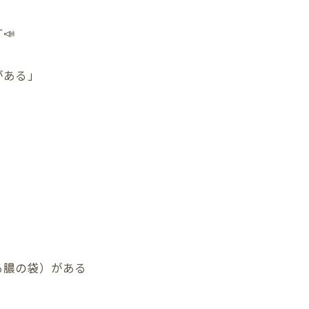
📣
がある」
る膿の袋）がある