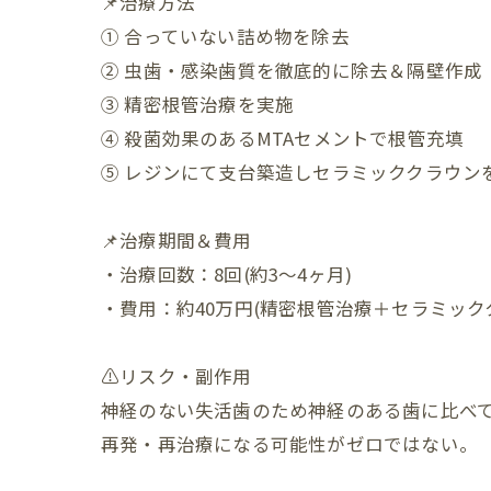
📌治療方法
① 合っていない詰め物を除去
② 虫歯・感染歯質を徹底的に除去＆隔壁作成
③ 精密根管治療を実施
④ 殺菌効果のあるMTAセメントで根管充填
⑤ レジンにて支台築造しセラミッククラウン
📌治療期間＆費用
・治療回数：8回(約3〜4ヶ月)
・費用：約40万円(精密根管治療＋セラミック
⚠リスク・副作用
神経のない失活歯のため神経のある歯に比べ
再発・再治療になる可能性がゼロではない。