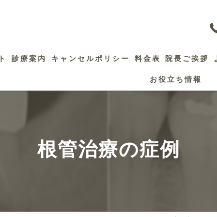
ト
診療案内
キャンセルポリシー
料金表
院長ご挨拶
お役立ち情報
歯髄保存療法
精密根管治療
セレック治療
根管治療の症例
審美修復治療
インプラント
ホワイトニング